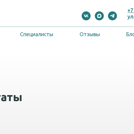
+7
ул
Специалисты
Отзывы
Бл
таты