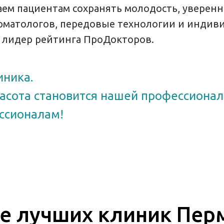
огаем пациентам сохранять молодость, уверен
ерматологов, передовые технологии и индив
и лидер рейтинга ПроДокторов.
иника.
расота становится нашей профессиона
ссионалам!
е лучших клиник Пер