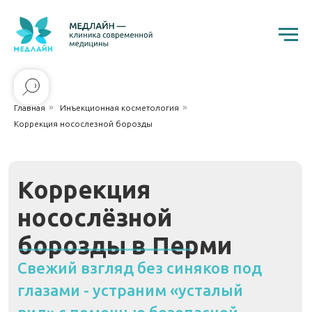
»
»
Главная
Инъекционная косметология
Коррекция носослезной борозды
Коррекция
носослёзной
борозды в Перми
Свежий взгляд без синяков под
глазами - устраним «усталый
вид» с помощью безопасной
контурной пластики
Устранение темных кругов под
носослёзной борозды.
глазами
, вызванных возрастным