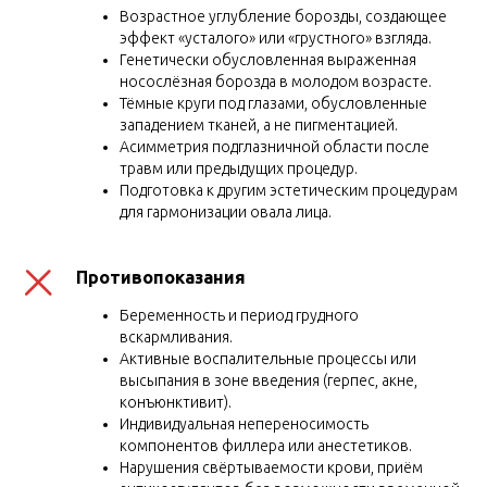
Возрастное углубление борозды, создающее
эффект «усталого» или «грустного» взгляда.
Генетически обусловленная выраженная
носослёзная борозда в молодом возрасте.
Тёмные круги под глазами, обусловленные
западением тканей, а не пигментацией.
Асимметрия подглазничной области после
травм или предыдущих процедур.
Подготовка к другим эстетическим процедурам
для гармонизации овала лица.
Противопоказания
Беременность и период грудного
вскармливания.
Активные воспалительные процессы или
высыпания в зоне введения (герпес, акне,
конъюнктивит).
Индивидуальная непереносимость
компонентов филлера или анестетиков.
Нарушения свёртываемости крови, приём