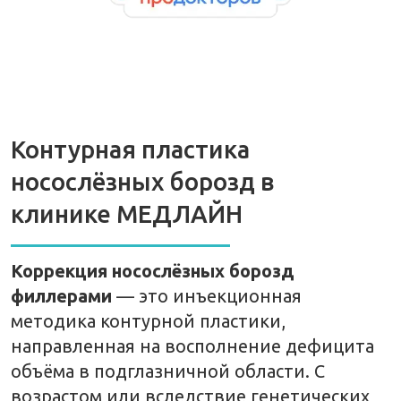
филлерами
— это инъекционная
методика контурной пластики,
направленная на восполнение дефицита
объёма в подглазничной области. С
возрастом или вследствие генетических
особенностей жировая ткань в этой зоне
истончается, связки ослабевают, и
образуется заметная впадина, создающая
эффект тёмных кругов и усталого взгляда.
Врач заполняет носослезную борозду
вводя в глубокие слои дермы или на
надкостницу филлер на основе
стабилизированной гиалуроновой
кислоты, который мягко заполняет
борозду, выравнивает переход от века к
щеке и улучшает светоотражение кожи.
Процедура занимает 20–30 минут,
проводится под местной анестезией и не
требует реабилитации: результат виден