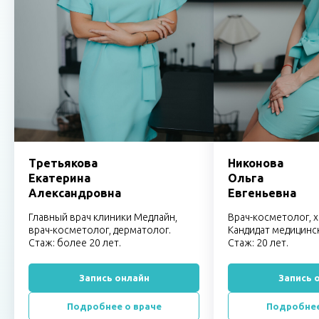
Третьякова
Никонова
Екатерина
Ольга
Александровна
Евгеньевна
Главный врач клиники Медлайн,
Врач-косметолог, х
врач-косметолог, дерматолог.
Кандидат медицинск
Стаж: более 20 лет.
Стаж: 20 лет.
Запись онлайн
Запись 
Подробнее о враче
Подробнее