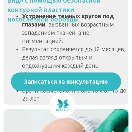
западением тканей, а не
пигментацией.
Результат сохраняется до 12 месяцев,
делая взгляд открытым и
отдохнувшим каждый день.
Используем только
Записаться на консультацию
сертифицированные филлеры.
Врачи-косметологи с опытом от 15 до
29 лет.