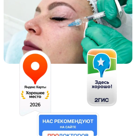
Контурная пластика
носослёзных борозд в
клинике МЕДЛАЙН
Коррекция носослёзных борозд