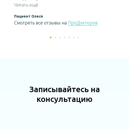
Владимировне. Чудесный доктор! Выслушала
Читать ещё
внимательно, все объяснила, составили план
Пациент Олеся
лечения, сделали первую процедуру. Очень
Смотреть все отзывы на
ПроДокторов
грамотный специалист. Самые наилучшие
впечатления!
Записывайтесь на
консультацию