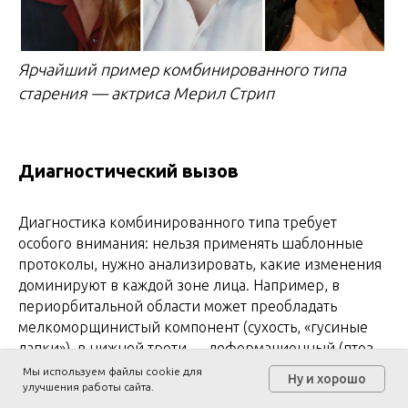
Ярчайший пример комбинированного типа
старения — актриса Мерил Стрип
Диагностический вызов
Диагностика комбинированного типа требует
особого внимания: нельзя применять шаблонные
протоколы, нужно анализировать, какие изменения
доминируют в каждой зоне лица. Например, в
периорбитальной области может преобладать
мелкоморщинистый компонент (сухость, «гусиные
лапки»), в нижней трети — деформационный (птоз,
брыли), а в целом — усталый (отечность, тусклый
Мы используем файлы cookie для
Ну и хорошо
улучшения работы сайта.
цвет). Программа коррекции строится по принципу
Онлайн
Заказать
Написать
запись
звонок
в MAX